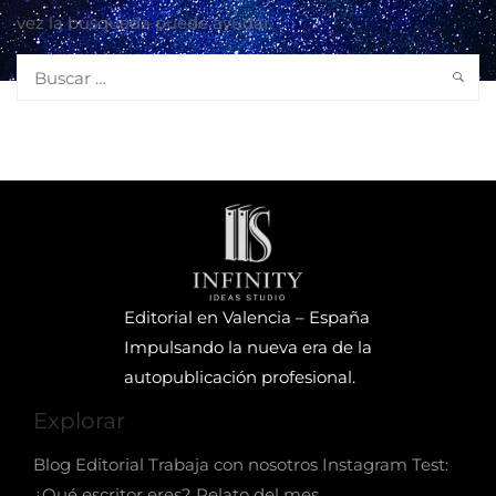
vez la búsqueda puede ayudar.
Editorial en
Valencia – España
Impulsando la nueva era de la
autopublicación profesional.
Explorar
Blog Editorial
Trabaja con nosotros
Instagram
Test:
¿Qué escritor eres?
Relato del mes